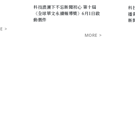
起
科技浪潮下不忘新聞初心 第十屆
科
《全球華文永續報導獎》6月1日啟
播
動徵件
新
E >
MORE >