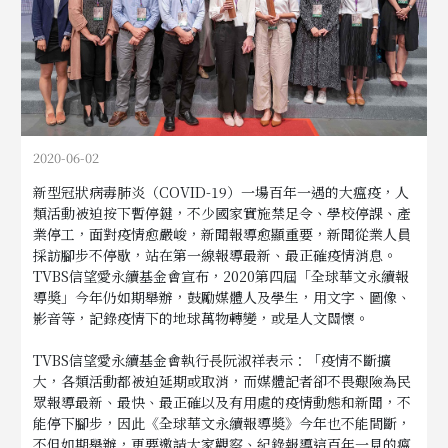
2020-06-02
新型冠狀病毒肺炎（COVID-19）一場百年一遇的大瘟疫，人
類活動被迫按下暫停鍵，不少國家實施禁足令、學校停課、產
業停工，面對疫情愈嚴峻，新聞報導愈顯重要，新聞從業人員
採訪腳步不停歇，站在第一線報導最新、最正確疫情消息。
TVBS信望愛永續基金會宣布，2020第四屆「全球華文永續報
導奬」今年仍如期舉辦，鼓勵媒體人及學生，用文字、圖像、
影音等，記錄疫情下的地球萬物轉變，或是人文關懷。
TVBS信望愛永續基金會執行長阮淑祥表示：「疫情不斷擴
大，各類活動都被迫延期或取消，而媒體記者卻不畏艱險為民
眾報導最新、最快、最正確以及有用處的疫情動態和新聞，不
能停下腳步，因此《全球華文永續報導奬》今年也不能間斷，
不但如期舉辦，更要邀請大家觀察、紀錄報導這百年一見的瘟