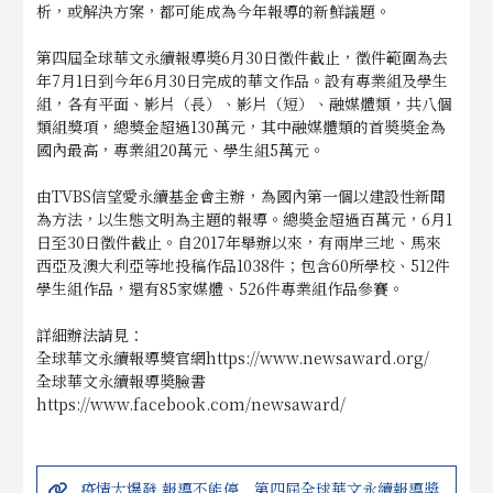
析，或解決方案，都可能成為今年報導的新鮮議題。
第四屆全球華文永續報導奬6月30日徵件截止，徵件範圍為去
年7月1日到今年6月30日完成的華文作品。設有專業組及學生
組，各有平面、影片（長）、影片（短）、融媒體類，共八個
類組獎項，總獎金超過130萬元，其中融媒體類的首奬奬金為
國內最高，專業組20萬元、學生組5萬元。
由TVBS信望愛永續基金會主辦，為國內第一個以建設性新聞
為方法，以生態文明為主題的報導。總奬金超過百萬元，6月1
日至30日徵件截止。自2017年舉辦以來，有兩岸三地、馬來
西亞及澳大利亞等地投稿作品1038件；包含60所學校、512件
學生組作品，還有85家媒體、526件專業組作品參賽。
詳細辦法請見：
全球華文永續報導獎官網
https://www.newsaward.org/
全球華文永續報導奬臉書
https://www.facebook.com/newsaward/
疫情大爆發 報導不能停 第四屆全球華文永續報導奬