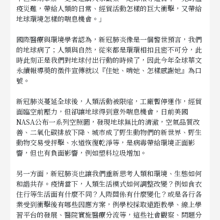
疫災難，帶給人類的日常、經貿活動怎樣的巨大衝擊，又帶給
地球環境怎樣的喘息機會。」
國際醫療與環境學者認為，新冠肺炎像是一個警世預言，我們
的地球病了；人類與自然，從來都是環環相扣且密不可分，此
時此刻正是我們對地球付出行動的時候了，因此今年全球華文
永續報導奬的徵件宣傳就以『住她、啃她、怎樣感謝她』為口
號。
新冠肺炎蔓延全球後，人類活動被限缩，工廠暫停運作，經貿
面臨空前壓力，但卻讓地球得到意外喘息機會，日前美國
NASA公布一系列空照圖，發現地球無比的清澈，空氣品質改
善、二氧化碳排放下降、城市成了野生動物們的新世界、野生
動物交易受抨擊、水道恢復乾淨等，是病毒帶給環境正面影
響，但也有負面影響，例如塑料垃圾增加。
另一方面，新冠肺炎也讓我們重新思考人類和環境、生態如何
和諧共存。疫情當下，人類生活模式如何調整改變？例如食衣
住行等生活面有什麼不同？人際關係有什麼變化？或是各行各
業受到衝擊後有哪些因應方案，例學校採取遠距教學、線上學
習平台的發展、醫院實施醫療分流等，這些社會觀察、問題分