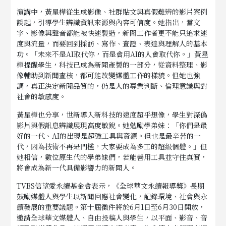
演講中，黃星樺從生成影像、社群貼文與真假難辨的影片案例
談起，引導學生辨識資訊來源與內容可信度。她指出，當文
字、影像與聲音都能被快速製造，新聞工作者更不能只追求速
度與流量，而要回到採訪、寫作、查證、表達與理解人的基本
功。「未來不是AI取代你，而是會用AI的人會取代你。」黃星
樺提醒學生，科技已成為新聞產製的一部分，從資料整理、影
像輔助到新聞查核，都可能改變媒體工作的樣貌。但她也強
調，真正決定新聞品質的，仍是人的專業判斷、倫理意識與對
社會的敏感度。
黃星樺也分享，世新導入新科技的速度超乎想像，學生對深偽
影片與假訊息辨識展現高度敏銳。她勉勵學弟妹：「你們是最
好的一代、AI的出現是超強工具與資源。但也是最辛苦的一
代，因為技術不再是門檻，大家要成為多工的超級個體。」但
她相信，數位原生代的學弟妹們，若能善用工具並守住真實，
將會成為新一代具備影響力的新聞人。
TVBS信望愛永續基金會表示，《全球華文永續報導獎》長期
鼓勵媒體人與學生以新聞回應社會變化，記錄環境、社會與永
續發展的重要議題。第十屆徵件將於6月1日至6月30日開放，
邀請全球華文媒體人、自由投稿人與學生，以平面、影音、音