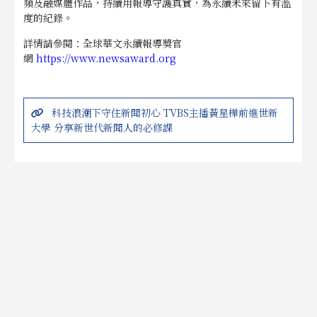
頻及融媒體作品，持續用報導守護真實，為永續未來留下有溫
度的紀錄。
詳情請參閱：全球華文永續報導獎官
網
https://www.newsaward.org
科技浪潮下守住新聞初心 TVBS主播黃星樺前進世新
大學 分享新世代新聞人的必修課