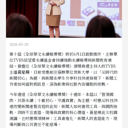
2026-05-20
第十屆《全球華文永續報導獎》將於6月1日啟動徵件，主辦單
位TVBS信望愛永續基金會持續推動永續報導與新聞教育連
結。曾擔任《全球華文永續報導獎》頒獎典禮主持人的TVBS
主播
黃星樺
，日前受邀前往協辦單位世新大學，以「AI時代的
新聞初心」為題，與新聞系學生分享科技快速發展下，新聞工
作者如何面對假訊息、深偽影像與社群內容擴散的挑戰。
今年適逢《全球華文永續報導獎》十週年，本屆以「智領國
際，共築永續；十載初心，守護真實」為主題，呼應AI科技快
速改變新聞產製流程的此刻，新聞人如何善用工具、與國際接
軌，同時不忘查證、現場與真實的核心價值。黃星樺此次校園
演講，也呼應獎項精神：工具會進化，新聞人的查證能力、現
場判斷與公共責任不能退場。