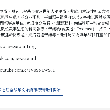
會主辦，願景工程基金會及世新大學協辦，獎勵用建設性新聞方
組與學生組，並分四類別：平面類—報導內容以文字輔以圖片或
新聞報導為單位 ; 總長度分為長、短版類別。融媒體類—整合音
位敘事型態的新聞報導。音頻類(含廣播、Podcast) --以
廣播新聞專題、網路隨選音頻等。徵件時間為每年6月1日至30
www.newsaward.org
ook.com/newsaward
.youtube.com/c/TVBSNEWS01
 第七屆全球華文永續報導獎徵件開始