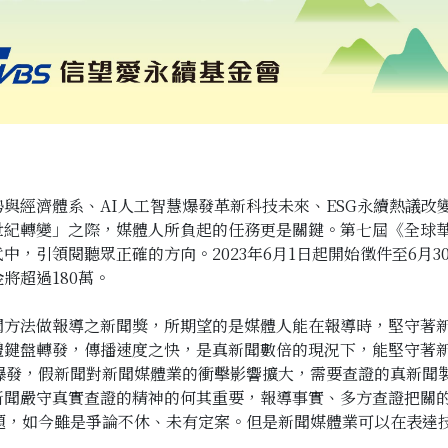
與經濟體系、AI人工智慧爆發革新科技未來、ESG永續熱議改
世紀轉變」之際，媒體人所負起的任務更是關鍵。第七屆《全球
，引領閱聽眾正確的方向。2023年6月1日起開始徵件至6月
將超過180萬。
聞方法做報導之新聞獎，所期望的是媒體人能在報導時，堅守著
鍵盤轉發，傳播速度之快，是真新聞數倍的現況下，能堅守著新
速爆發，假新聞對新聞媒體業的衝擊影響擴大，需要查證的真新聞
新聞嚴守真實查證的精神的何其重要，報導事實、多方查證把關的
題，如今雖是爭論不休、未有定案。但是新聞媒體業可以在表達