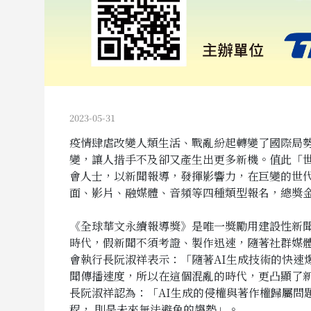
2023-05-31
疫情肆虐改變人類生活、戰亂紛起轉變了國際局勢
變，讓人措手不及卻又產生出更多新機。值此「
會人士，以新聞報導，發揮影響力，在巨變的世代中
面、影片、融媒體、音頻等四種類型報名，總獎金
《全球華文永續報導獎》是唯一獎勵用建設性新
時代，假新聞不須考證、製作迅速，隨著社群媒體
會執行長阮淑祥表示：「隨著AI生成技術的快
聞傳播速度，所以在這個混亂的時代，更凸顯了
長阮淑祥認為：「AI生成的侵權與著作權歸屬問
程， 則是未來無法避免的趨勢」。