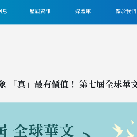
消息
歷屆資訊
媒體庫
關於我們
象 「真」最有價值！ 第七屆全球華