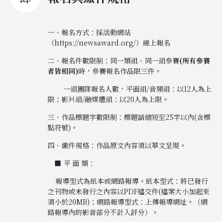
一、報名方式：採活動網站
（
https://newsaward.org/
）線上報名
二、報名件數限制：同一類組、同一組參賽
(所有參賽
者皆相同)
時，參賽報名作品限三件。
一組團隊報名人數，平面組/音頻組：以12人為上
限；影片組/融媒體組：以20人為上限。
三、作品標題字數限制：標題請縮短至25字以內(含標
點符號)。
四、繳件規格：作品原文內容須以華文呈現。
■ 平 面 類：
報導型式為紙本或網路報導。紙本型式：將已發行
之刊物或未發行之內容以PDF檔交件(檔案大小加起來
須小於20MB)；網路報導型式：上傳報導網址。（網
路報導內的影音部分不計入評分）。