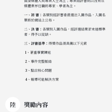
資深媒體人或專業人士為主；專業組評審則以沒有在
媒體業界任職的專家、學者為主。
一、初 審：
各類別經評審委員選出入圍作品，入圍名
單將於網站上公布。
二、決 審：
各類別入圍作品，經評選結果若未達標準
者，得予以從缺。
三、評審基準：
得獎作品須具備以下元素
1
、
著重事實陳述
2
、
事件完整脈絡
3
、
點出核心問題
4
、
報導可能解決方案
陸
獎勵內容