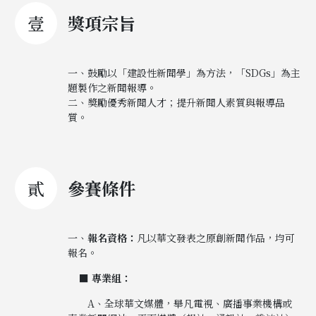
壹
獎項宗旨
一、鼓勵以「建設性新聞學」為方法，「SDGs」為主
題製作之新聞報導。
二、獎勵優秀新聞人才；提升新聞人素質與報導品
質。
貳
參賽條件
一、
報名資格：
凡以華文發表之原創新聞作品，均可
報名。
■
專業組：
A、全球華文媒體，舉凡電視、廣播事業機構或