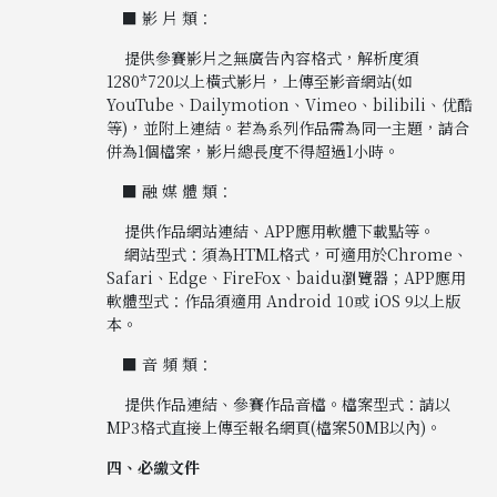
■ 影 片 類：
提供參賽影片之無廣告內容格式，解析度須
1280*720以上橫式影片，上傳至影音網站(如
YouTube、Dailymotion、Vimeo、bilibili、优酷
等)，並附上連結。若為系列作品需為同一主題，請合
併為1個檔案，影片總長度不得超過1小時。
■ 融 媒 體 類：
提供作品網站連結、APP應用軟體下載點等。
網站型式：須為HTML格式，可適用於Chrome、
Safari、Edge、FireFox、baidu瀏覽器；APP應用
軟體型式：作品須適用 Android 10或 iOS 9以上版
本。
■ 音 頻 類：
提供作品連結、參賽作品音檔。檔案型式：請以
MP3格式直接上傳至報名網頁(檔案50MB以內)。
四、必繳文件