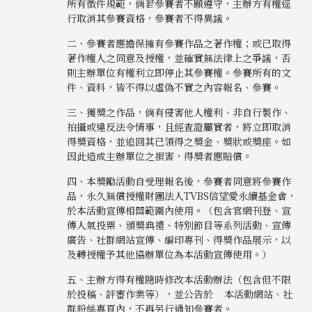
所有徵件規範，倘若參賽者不願遵守，主辦方有權逕
行取消其參賽資格，參賽者不得異議。
二、參賽者應擔保擁有參賽作品之著作權；或已取得
著作權人之同意及授權，並確實無法律上之爭議，否
則主辦單位有權利立即停止其參賽權。參賽所有的文
件、資料，皆不得以虛偽不實之內容報名、參賽。
三、獲獎之作品，倘有侵害他人權利、非自行製作、
拍攝或違反法令情事，且經查證屬實者，將立即取消
得獎資格，並追回其已領得之獎金、獎狀或獎座。如
因此造成主辦單位之損害，得獎者應賠償。
四、本獎勵活動自受理報名後，參賽者同意將參賽作
品，永久無償授權財團法人TVBS信望愛永續基金會，
於本活動宣傳相關範圍內使用。（包含官網刊登、宣
傳人氣投票、頒獎典禮、特別節目等系列活動、宣傳
廣告、社群網站宣傳、編印專刊、得獎作品展示，以
及轉授權予其他協辦單位為本活動宣傳使用。）
五、主辦方得有權隨時修改本活動辦法（包含但不限
於投稿、評審作業等），並公告於 本活動網站、社
群粉絲專頁內，不再另行通知參賽者。