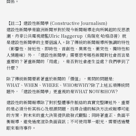
關係。
【註二】建設性新聞學 (Constructive Journalism)
建設性新聞學是歐洲新聞界對於現今新聞報導走向所興起的反思浪
潮，丹麥公共電視總監Ulric Haggerup（烏瑞克·哈格洛普）就
是建設性新聞學的主要倡議人。除了傳統的新聞報導所強調的特性
（影響性、接近性、即時性、首創性、異常性、衝突性、獨特性和
人情趣味）外，「建設性新聞學」需要思考哪些新聞對社會而言是
重要的？著重新聞的「用處」，是否對社會產生益處？我們學到了
什麼？
除了傳統新聞要素著重於新聞的「價值」，常問的問題是:
WHAT、WHEN、WHERE、WHO和WHY?除了上述五項傳統問
題外，「建設性新聞學」更重視的是WHAT NOW和HOW?
建設性的新聞報導除了對於整體事件脈絡的真實完整陳述外，重要
的是必須分析其核心及根源問題，找尋合適的解決方法或報導可能
的方案，對未來的重大決策提供啟發式觀點；同時著重正、負面平
衡報導，避免過度渲染負面資訊；不可使用單一眼光，需要透過雙
眼來看待事件。