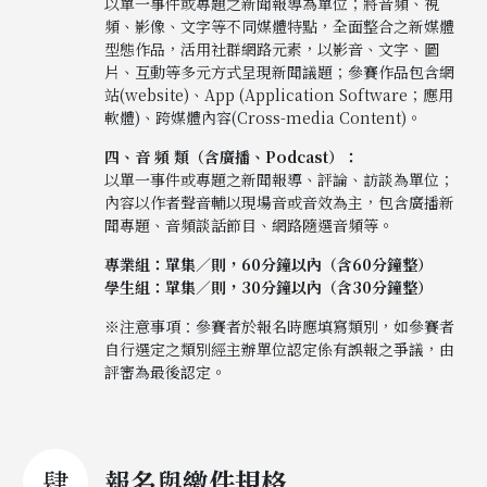
以單一事件或專題之新聞報導為單位；將音頻、視
頻、影像、文字等不同媒體特點，全面整合之新媒體
型態作品，活用社群網路元素，以影音、文字、圖
片、互動等多元方式呈現新聞議題；參賽作品包含網
站(website)、App (Application Software；應用
軟體)、跨媒體內容(Cross-media Content)。
四、音 頻 類（含廣播、Podcast）：
以單一事件或專題之新聞報導、評論、訪談為單位；
內容以作者聲音輔以現場音或音效為主，包含廣播新
聞專題、音頻談話節目、網路隨選音頻等。
專業組：單集
／
則，60分鐘以內（含60分鐘整）
學生組：單集
／
則，30分鐘以內（含30分鐘整）
※注意事項：參賽者於報名時應填寫類別，如參賽者
自行選定之類別經主辦單位認定係有誤報之爭議，由
評審為最後認定。
肆
報名與繳件規格