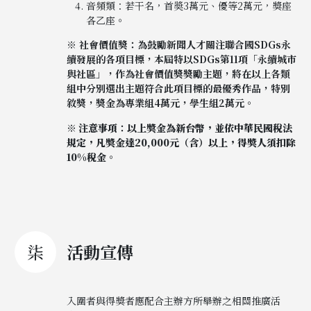
音頻類：若干名，首奬3萬元、優等2萬元，獎座
各乙座。
※ 社會價值獎：為鼓勵新聞人才關注聯合國SDGs永
續發展的各項目標，本屆特以SDGs第11項「永續城市
與社區」
，作為社會價值獎獎勵主題，將在以上各類
組中分別選出主題符合此項目標的最優秀作品，特別
敘獎，獎金為專業組4萬元，學生組2萬元。
※ 注意事項
：
以上獎金為新台幣，並依中華民國稅法
規定，凡獎金達20,000元（含）以上，得獎人須扣除
10%稅金。
柒
活動宣傳
入圍者與得獎者應配合主辦方所舉辦之相關推廣活