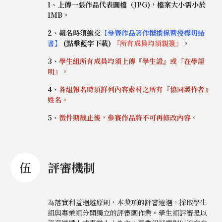
1
、上傳一張作品代表圖檔（JPG)，檔案大小需小於
1MB。
2、報名時須繳交
【參賽作品著作權擔保暨授權切結
書】
(點擊藍字下載)
『所有成員均須親簽』
。
3、
學生組所有成員均須上傳『學生證』或『在學證
明』
。
4
、
各組報名時須詳列內容素材之所有『協同製作者』
姓名。
5、
徵件期截止後，參賽作品將不可再修改內容。
伍
評審機制
為落實利益迴避原則，本獎項的評審遴選，採取學生
組與專業組分開獨立的評審團作業。學生組評審是以