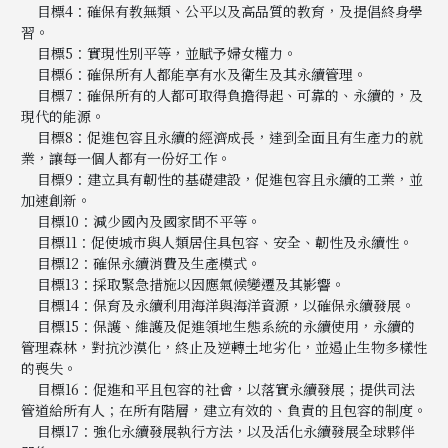
目標4：確保有教無類、公平以及高品質的教育，及提倡終身學
習。
目標5：實現性別平等，並賦予婦女權力。
目標6：確保所有人都能享有水及衛生及其永續管理。
目標7：確保所有的人都可取得負擔得起、可靠的、永續的，及
現代的能源。
目標8：促進包容且永續的經濟成長，達到全面且有生產力的就
業，讓每一個人都有一份好工作。
目標9：建立具有韌性的基礎建設，促進包容且永續的工業，並
加速創新。
目標10：減少國內及國家間不平等。
目標11：促使城市與人類居住具包容、安全、韌性及永續性。
目標12：確保永續消費及生產模式。
目標13：採取緊急措施以因應氣候變遷及其影響。
目標14：保育及永續利用海洋與海洋資源，以確保永續發展。
目標15：保護、維護及促進領地生態系統的永續使用，永續的
管理森林，對抗沙漠化，終止及逆轉土地劣化，並遏止生物多樣性
的喪失。
目標16：促進和平且包容的社會，以落實永續發展；提供司法
管道給所有人；在所有階層，建立有效的、負責的且包容的制度。
目標17：強化永續發展執行方法，以及活化永續發展全球夥伴