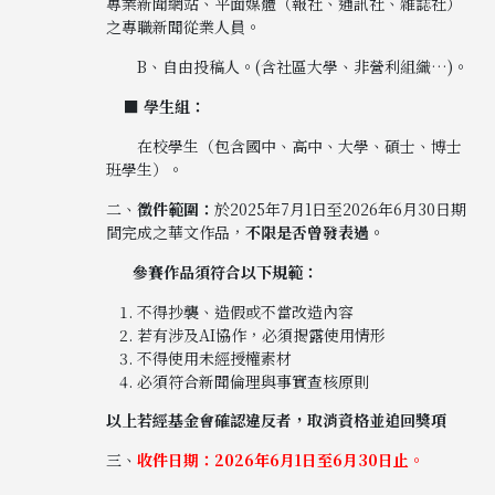
專業新聞網站、平面媒體（報社、通訊社、雜誌社）
之專職新聞從業人員。
B、自由投稿人。(含社區大學、非營利組織…)。
■
學生組：
在校學生（包含國中、高中、大學、碩士、博士
班學生）。
二、
徵件範圍：
於2025年7月1日至2026年6月30日期
間完成之華文作品，
不限是否曾發表過。
參賽作品須符合以下規範：
不得抄襲、造假或不當改造內容
若有涉及AI協作，必須揭露使用情形
不得使用未經授權素材
必須符合新聞倫理與事實查核原則
以上若經基金會確認違反者，取消資格並追回獎項
三、
收件日期：2026年6月1日至6月30日止。