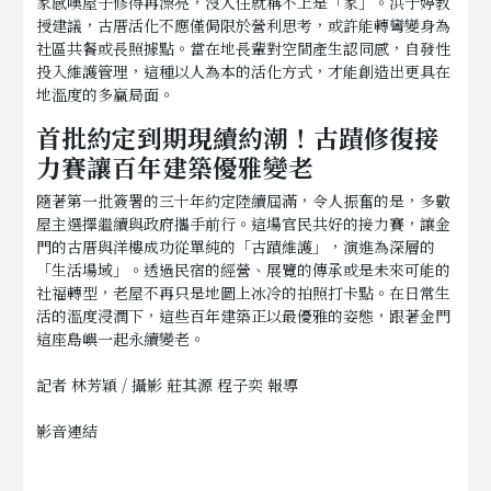
家感嘆屋子修得再漂亮，沒人住就稱不上是「家」。洪于婷教
授建議，古厝活化不應僅侷限於營利思考，或許能轉彎變身為
社區共餐或長照據點。當在地長輩對空間產生認同感，自發性
投入維護管理，這種以人為本的活化方式，才能創造出更具在
地溫度的多贏局面。
首批約定到期現續約潮！古蹟修復接
力賽讓百年建築優雅變老
隨著第一批簽署的三十年約定陸續屆滿，令人振奮的是，多數
屋主選擇繼續與政府攜手前行。這場官民共好的接力賽，讓金
門的古厝與洋樓成功從單純的「古蹟維護」，演進為深層的
「生活場域」。透過民宿的經營、展覽的傳承或是未來可能的
社福轉型，老屋不再只是地圖上冰冷的拍照打卡點。在日常生
活的溫度浸潤下，這些百年建築正以最優雅的姿態，跟著金門
這座島嶼一起永續變老。
記者 林芳穎 / 攝影 莊其源 程子奕 報導
影音連結