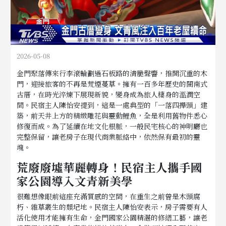
2026-05-08
金門聚落傳來行李滾輪劃過石板路的清脆聲響，推開沉重的木
門，迎接旅客的不再是荒煙蔓草。擁有一百多年歷史的閩南式
古厝，在時光淬煉下展現新貌，變身成為旅人棲身的溫潤空
間。民宿主人陳怡安提到，這是一處典型的「一落四攑頭」建
築，前天井上方的精緻雕花與靈動鯉魚，全是利用舊物件悉心
修復而成。為了延續在地文化根脈，一般民宅核心的神明廳也
完整保留，讓老房子在現代商業脈絡中，依然保有最初的靈
魂。
荒廢廢墟華麗轉身！民宿主人攜手國
家公園導入文青新美學
很難想像眼前這座充滿質感的空間，在重生之前曾是木頭腐
朽、雜草叢生的頹圮地。民宿主人陳怡安表示，房子需要有人
活化使用才能擁有生命，金門國家公園精湛的修繕工藝，讓老