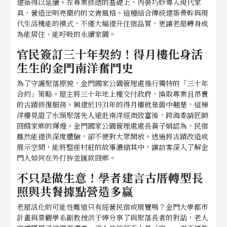
建築得以延續。在專業修繕的基礎上，內裝巧妙導入現代家
具，營造出明亮簡約的文青風格。這種結合傳統建築骨幹與現
代生活機能的模式，不僅大幅提升住宿品質，更讓老屋轉身成
為能居住、能呼吸的永續家園。
官民簽訂三十年契約！得月樓化身活
生生的金門南洋奮鬥史
為了守護聚落原貌，金門國家公園管理處推行獨特的「三十年
合約」策略。屋主將三十年地上權交付政府，換取專業且昂貴
的古蹟修復服務。興建於1931年的得月樓就是箇中翹楚，這棟
洋樓見證了水頭聚落先人遠赴南洋經商致富後，跨海委請匠師
回饋家鄉的輝煌。金門國家公園管理處處長黃子娟認為，民宿
雖然能提供深度體驗，卻不便對大眾開放。透過將古蹟改造成
展示空間，能將整座村莊的故事濃縮其中，讓訪客深入了解金
門人如何在外打拚並匯款回鄉。
不只是做生意！學者建言古厝轉型長
照與共餐據點營造多贏
老屋活化的可能性難道只有經營民宿或展覽嗎？金門大學都市
計畫與景觀學系副教授洪于婷分享了與聚落長者的對話，老人