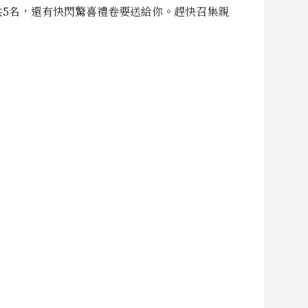
o，共5名，還有快閃驚喜禮卷要送給你。趕快召集親
。