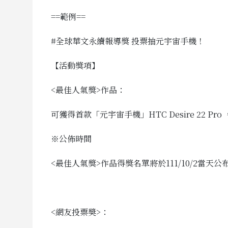
==範例==
#全球華文永續報導獎 投票抽元宇宙手機！
【活動獎項】
<最佳人氣獎>作品：
可獲得首款「元宇宙手機」HTC Desire 22 Pro
※公佈時間
<最佳人氣獎>作品得獎名單將於111/10/2當
<網友投票奬>：