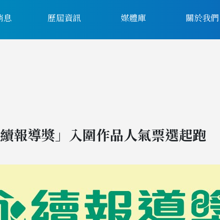
消息
歷屆資訊
媒體庫
關於我們
續報導獎」入圍作品人氣票選起跑 