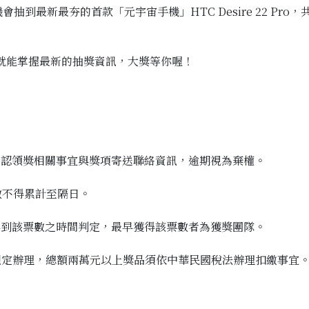
到最新最夯的首款「元宇宙手機」HTC Desire 22 Pr
就能掌握最新的抽獎資訊，大獎等你喔！
確認領獎相關事宜與獎項寄送聯絡資訊，逾期視為棄權。
數不得累計至隔日。
得到該票數之時間判定，最早獲得該票數者為獲獎團隊。
規定辦理，總額兩萬元以上獎品須依中華民國稅法辦理扣繳事宜