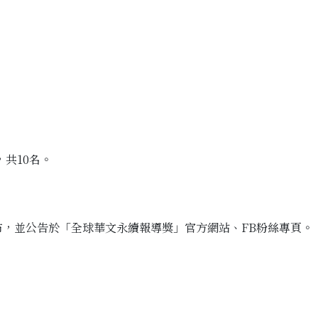
 ，共10名。
天公布，並公告於「全球華文永續報導獎」官方網站、FB粉絲專頁。