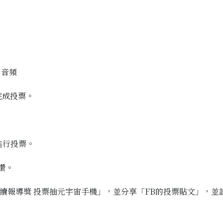
、音頻
完成投票。
進行投票。
讚。
永續報導獎 投票抽元宇宙手機」，並分享「FB的投票貼文」，並