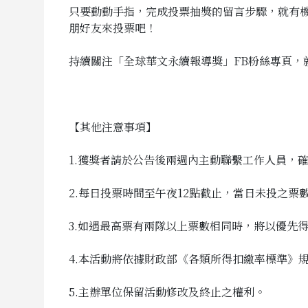
只要動動手指，完成投票抽獎的留言步驟，就有機會抽
朋好友來投票吧！
持續關注「全球華文永續報導獎」FB粉絲專頁，
【其他注意事項】
1.獲獎者請於公告後兩週內主動聯繫工作人員，
2.每日投票時間至午夜12點截止，當日未投之票
3.如遇最高票有兩隊以上票數相同時，將以優先
4.本活動將依據財政部《各類所得扣繳率標準》
5.主辦單位保留活動修改及終止之權利。