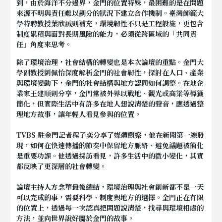
到，由於海洋不分邊界，金門的位置特殊，最困難的是在問題
來源不明與責任難以劃分的狀況下建立合作機制。臺灣師範大
學特聘教授葉欣誠則補充，環境韌性不只是工程設施，更包含
制度累積與面對長期風險的能力，必須從跨區域的「共同責
任」角度來思考。
除了環境治理，社會結構的轉變也是本次論壇的重點。金門大
學副教授劉佩怡深度解析金門的社會韌性，探討在人口、產業
與環境變動下，金門的社會結構與地方認同如何調整。在地企
業家王建順則分享，金門常被外界以戰地、觀光或高粱等標籤
簡化，但實際生活中有許多在地人想說清楚的聲音，應透過整
理地方故事，讓年輕人看見參與的位置。
TVBS 駐金門記者程子奕分享了媒體觀察，他在新聞第一線發
現，如何在快速傳播的節奏中保留地方脈絡、避免議題被簡化
是重要功課。他透過採訪看見，許多生活中的微小變化，其實
都反映了更深層的社會轉變。
論壇主持人方念華最後總結，環境治理與社會創新都不是一天
可以完成的事，需要科學、制度與地方的選擇。金門正在有限
的位置上，透過每一次認真把問題說清楚，找尋與環境相處的
方法，並向世界說好屬於金門的故事。