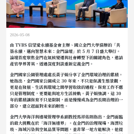
2026-05-08
由 TVBS 信望愛永續基金會主辦、國立金門大學協辦的「共
築永續，邁向智慧未來：金門論壇」於 5 月 7 日盛大舉行。
論壇首度聚焦金門在氣候變遷與社會轉型下的關鍵角色，邀請
產官學界菁英，透過深度對談重新定義金門。
金門國家公園管理處處長黃子娟分享了金門環境治理的累積。
她指出，金門國家公園成立 30 年來，不只是保護生態景觀，
更是在發展、生活與環境之間學習取捨的過程。保育工作不應
只是管理制度，更要能與地方生活接軌。黃子娟強調，這 30
年的累積讓保育不只是限制，而是慢慢成為金門長期治理的一
部分，建立起面對未來的韌性
。
金門大學海洋與邊境管理學系副教授馬祥佑則指出，金門面臨
的最大挑戰在於「海洋無邊界」。在金門的治理現場，海漂垃
圾、海域污染與空氣品質等問題，並非單一地方能解決。他提