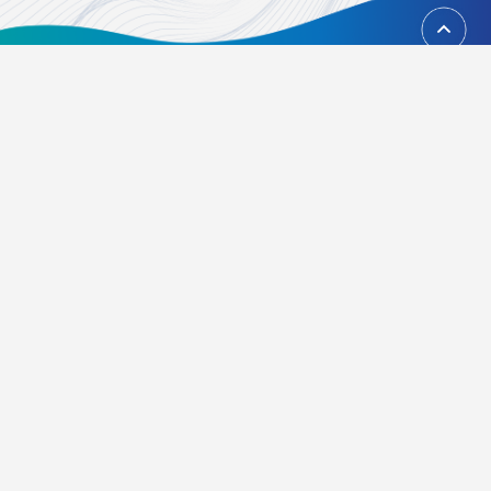
回到頂端
台北市內湖區瑞光路451號
02-21628268、02-21628417
Email：
foundation@tvbs.com.tw
隱私權政策
關於我們
活動辦法
常見問題
歷屆得獎資訊