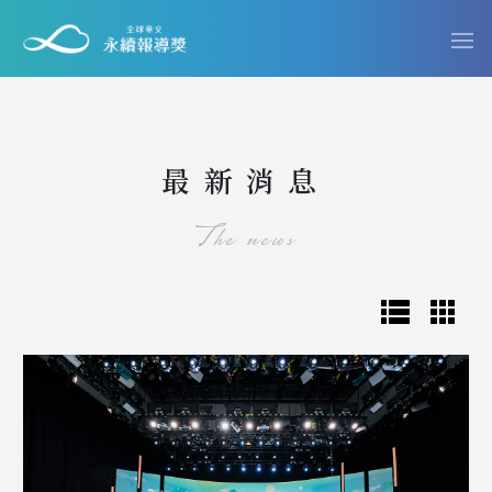
最新消息
The news