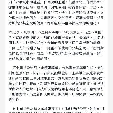
項「永續城市與社區」作為獎勵主題，鼓勵新聞工作者與學生
從生活現場出發，看見城市與社區如何變得更包容、安全、有
韌性且永續。無論是可負擔住宅、便利且友善的公共交通、文
化與自然遺產保存、災害應變、空氣品質、廢棄物管理，或是
綠地與公共空間的使用，都可能成為值得深入報導的題材。
換言之，永續城市不是只有高樓、科技與建設，而是不同世
代、族群與處境的人，都能在城市裡被看見、被保護，也能共
同生活。主辦單位期待，今年能看見更多從日常出發的報導：
一條更安全的通學路、一處重新被使用的公共空間、一座面對
氣候風險的社區，或是一項地方政策如何改變居民生活，都可
能成為有力量的永續新聞。
第十屆《全球華文永續報導獎》分為專業組與學生組，徵件
類別包括平面、影音、音頻及融媒體類。主辦單位鼓勵參賽者
運用新的數位工具與敘事形式，讓永續議題更容易被理解與討
論；但同時也提醒，新聞報導最重要的仍是事實查核、倫理判
斷與對人的理解。科技可以協助新聞走得更遠，真正讓報導留
下影響力的，仍是新聞人願意走進現場、理解問題、尋找真相
的初心。
第十屆《全球華文永續報導獎》活動辦法已公布，將於6月1