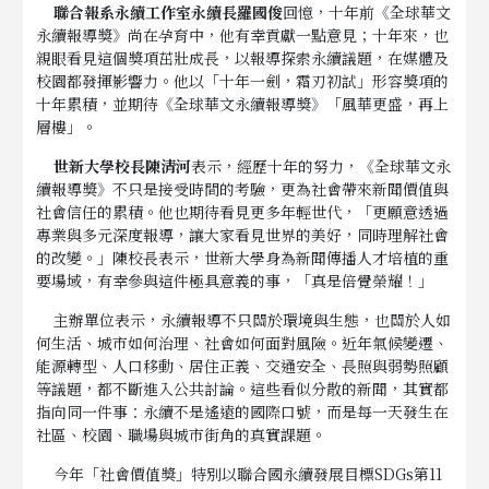
聯合報系永續工作室永續長羅國俊
回憶，十年前《全球華文
永續報導獎》尚在孕育中，他有幸貢獻一點意見；十年來，也
親眼看見這個獎項茁壯成長，以報導探索永續議題，在媒體及
校園都發揮影響力。他以「十年一劍，霜刃初試」形容獎項的
十年累積，並期待《全球華文永續報導獎》「風華更盛，再上
層樓」。
世新大學校長陳清河
表示，經歷十年的努力，《全球華文永
續報導獎》不只是接受時間的考驗，更為社會帶來新聞價值與
社會信任的累積。他也期待看見更多年輕世代，「更願意透過
專業與多元深度報導，讓大家看見世界的美好，同時理解社會
的改變。」陳校長表示，世新大學身為新聞傳播人才培植的重
要場域，有幸參與這件極具意義的事，「真是倍覺榮耀！」
主辦單位表示，永續報導不只關於環境與生態，也關於人如
何生活、城市如何治理、社會如何面對風險。近年氣候變遷、
能源轉型、人口移動、居住正義、交通安全、長照與弱勢照顧
等議題，都不斷進入公共討論。這些看似分散的新聞，其實都
指向同一件事：永續不是遙遠的國際口號，而是每一天發生在
社區、校園、職場與城市街角的真實課題。
今年「社會價值獎」特別以聯合國永續發展目標SDGs第11