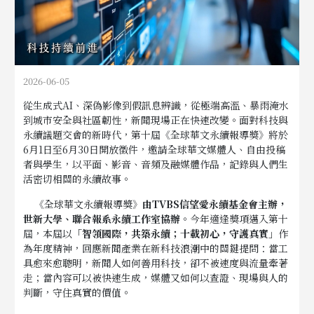
2026-06-05
從生成式AI、深偽影像到假訊息辨識，從極端高溫、暴雨淹水
到城市安全與社區韌性，新聞現場正在快速改變。面對科技與
永續議題交會的新時代，第十屆《全球華文永續報導獎》將於
6月1日至6月30日開放徵件，邀請全球華文媒體人、自由投稿
者與學生，以平面、影音、音頻及融媒體作品，記錄與人們生
活密切相關的永續故事。
《全球華文永續報導獎》
由TVBS信望愛永續基金會主辦，
世新大學、聯合報系永續工作室協辦
。今年適逢獎項邁入第十
屆，本屆以
「智領國際，共築永續；十載初心，守護真實」
作
為年度精神，回應新聞產業在新科技浪潮中的關鍵提問：當工
具愈來愈聰明，新聞人如何善用科技，卻不被速度與流量牽著
走；當內容可以被快速生成，媒體又如何以查證、現場與人的
判斷，守住真實的價值。