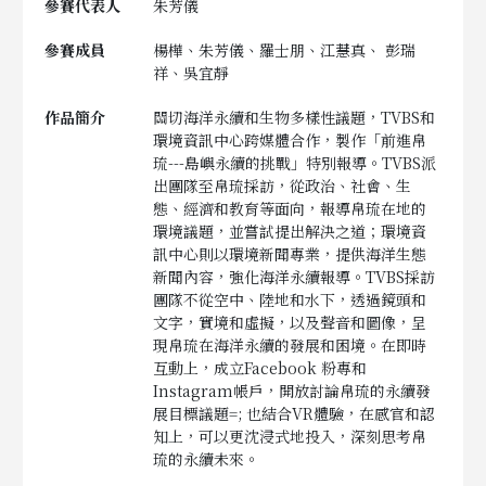
參賽代表人
朱芳儀
參賽成員
楊樺、朱芳儀、羅士朋、江慧真、 彭瑞
祥、吳宜靜
作品簡介
關切海洋永續和生物多樣性議題，TVBS和
環境資訊中心跨媒體合作，製作「前進帛
琉---島嶼永續的挑戰」特別報導。TVBS派
出團隊至帛琉採訪，從政治、社會、生
態、經濟和教育等面向，報導帛琉在地的
環境議題，並嘗試提出解決之道；環境資
訊中心則以環境新聞專業，提供海洋生態
新聞內容，強化海洋永續報導。TVBS採訪
團隊不從空中、陸地和水下，透過鏡頭和
文字，實境和虛擬，以及聲音和圖像，呈
現帛琉在海洋永續的發展和困境。在即時
互動上，成立Facebook 粉專和
Instagram帳戶，開放討論帛琉的永續發
展目標議題=; 也結合VR體驗，在感官和認
知上，可以更沈浸式地投入，深刻思考帛
琉的永續未來。