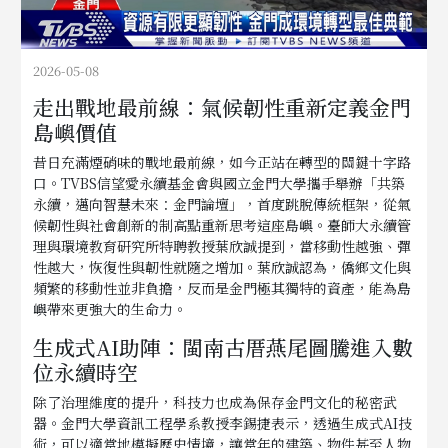
2026-05-08
走出戰地最前線：氣候韌性重新定義金門
島嶼價值
昔日充滿煙硝味的戰地最前線，如今正站在轉型的關鍵十字路
口。TVBS信望愛永續基金會與國立金門大學攜手舉辦「共築
永續，邁向智慧未來：金門論壇」，首度跳脫傳統框架，從氣
候韌性與社會創新的制高點重新思考這座島嶼。臺師大永續管
理與環境教育研究所特聘教授葉欣誠提到，當移動性越強、彈
性越大，恢復性與韌性就隨之增加。葉欣誠認為，僑鄉文化與
頻繁的移動性並非負擔，反而是金門極其獨特的資產，能為島
嶼帶來更強大的生命力。
生成式AI助陣：閩南古厝燕尾圖騰進入數
位永續時空
除了治理維度的提升，科技力也成為保存金門文化的秘密武
器。金門大學資訊工程學系教授李錫捷表示，透過生成式AI技
術，可以適當地模擬歷史情境，讓當年的建築、物件甚至人物