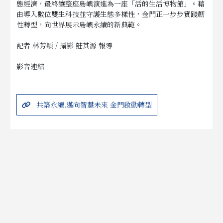
態經濟，最終讓整座島嶼演進為一座「活的生活博物館」。藉
由導入數位雙生科技並守護生態多樣性，金門正一步步實踐韌
性轉型，向世界展示島嶼永續的新典範。
記者 林芳穎 / 攝影 莊其源 報導
影音連結
共築永續.邁向智慧未來 金門啟動轉型