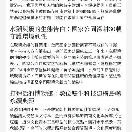
活過來，實現與歷史人物的跨時空對話。李錫捷提到，目前正
試著以高解析度數位保存閩南建築上的細緻圖騰，無論是壯觀
的燕尾還是精細的雕飾，都能在數位世界中永續留存。
水獺與鱟的生態告白：國家公園深耕30載
守護環境韌性
在環境永續的拼圖裡，金門國家公園扮演著不可或缺的守護
者。主持人方念華指出，金門國家公園成立三十年來，在環境
韌性的轉型上扮演重要角色。金門國家公園管理處處長黃子娟
表示，國家公園自成立之初就核心環繞永續概念，透過穩定觀
察生物指標來掌握棲地健康。黃子娟提到，水獺的生存證明水
域環境良好，而鱟的存在則是潮間帶健康的最佳鐵證，這些珍
稀生物指標正是金門環境承載力的縮影。
打造活的博物館：數位雙生科技建構島嶼
永續典範
資源有限的小島，正是觀察韌性轉型的最佳實驗場。TVBS永
續倡議大使莊開文認為，金門擁有深厚的閩南文化與僑鄉文化
底蘊，這份文化資本正是轉型的核心亮點。面對未來願景，葉
欣誠提到，金門的永續之路應該結合優質環境、文化深度與動