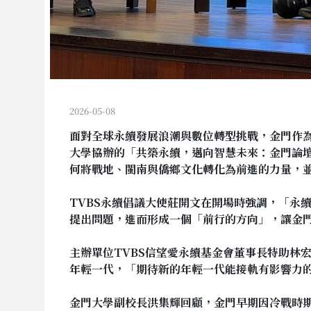
2026-05-08
面對全球永續發展浪潮與數位轉型挑戰，金門作為
大學協辦的「共築永續，邁向智慧未來：金門論
何將戰地、閩南與僑鄉文化轉化為前進的力量，並
TVBS永續倡議大使莊開文在開場時強調，「永
提出問題，進而形成一個「前行的方向」，讓金
主辦單位TVBS信望愛永續基金會董事長特助林
年輕一代，「期待新的年輕一代能接軌有影響力
金門大學副校長洪集輝回顧，金門早期因冷戰時