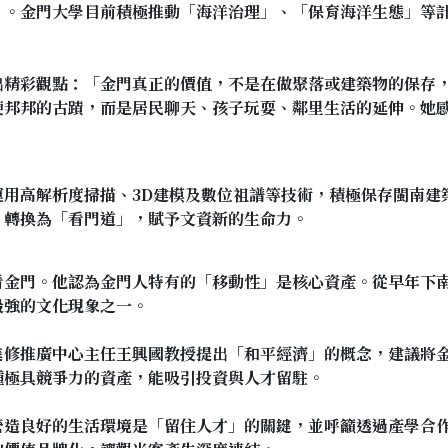
」。金門大學目前積極推動「海洋治理」、「保育海洋生態」等
出精彩觀點：「金門真正的價值，不是在做聚落或建築物的保存
硬邦邦的古蹟，而是居民聊天、孩子玩耍、鄰里生活的延伸。她
運用高解析度掃描、3D建模及數位祖譜等技術，積極保存閩南建
」轉換為「看門道」，賦予文資新的生命力。
看金門。他認為金門人特有的「移動性」是核心資產。從早年下
最強的文化現象之一。
進修推廣中心主任
王興國教授提出「和平經濟」的概念，建議將
種極具競爭力的資產，能吸引投資與人才留駐。
營造良好的生活環境是「留住人才」的關鍵，並呼籲透過產學合