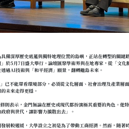
具備深厚歷史底蘊與獨特地理位置的島嶼，正站在轉型的關鍵路
壇」於5月7日盛大舉行。論壇匯聚學術界與在地專家，從「文化
透過AI技術與「和平經濟」願景，翻轉離島未來。
續」已不能單看環境部分，必須從文化層面、社會治理及產業層
門的未來走得更穩。
宏修則表示，金門無論在歷史或現代都扮演極其重要的角色。他
的政府與世代，讓影響力擴散出去」。
期發展較遲緩，大學設立之初是為了帶動工商經濟。然而，隨著