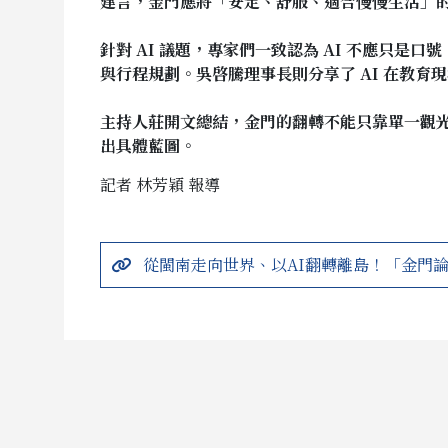
建言，金門應將「安定、舒服、適合慢慢生活」
針對 AI 議題，專家們一致認為 AI 不應只是
與行程規劃。吳啓騰理事長則分享了 AI 在教
主持人莊開文總結，金門的翻轉不能只靠單一觀光
出具體藍圖。
記者 林芳穎 報導
從閩南走向世界、以AI翻轉離島！「金門論