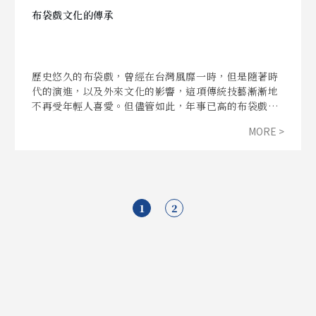
布袋戲文化的傳承
歷史悠久的布袋戲，曾經在台灣風靡一時，但是隨著時
代的演進，以及外來文化的影響，這項傳統技藝漸漸地
不再受年輕人喜愛。但儘管如此，年事已高的布袋戲國
寶大師陳錫煌仍舊默默付出，只為了「能教一個，是一
MORE >
個」。而來自荷蘭的羅斌，將西方歌劇與台灣本土布袋
戲結合，同樣為這項逐漸沒落的傳統盡一份心力。雖然
台灣的布袋戲文化不再興盛，但仍有群眾對這項傳統保
有熱情及喜愛，像是平等國小的巧宛然掌中劇團、師範
大學的布袋戲研習社，他們都接下了傳承的使命。不
1
2
過，若只有少數人的耕耘，真能有效流傳於後世嗎？政
府政策是否能有效保留傳統文化、教育方式是否會造成
年齡斷層等等，都成為我們該思考的問題。透過這次的
專題報導，呈現布袋戲技藝的