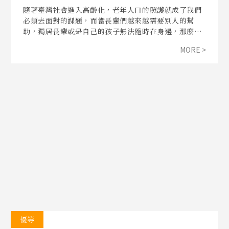
隨著臺灣社會進入高齡化，老年人口的照護就成了我們
必須去面對的課題，而當長輩們越來越需要別人的幫
助，獨居長輩或是自己的孩子無法隨時在身邊，那麼照
服員就會是這些長輩最好的幫手，但是當我們都在哀怨
MORE >
找不到工作時，其實照服員的職缺問題一直都存在，到
底照服員的工作面臨了什麼樣的困境？在這些工作者的
背後又蘊藏著什麼樣的故事？
優等