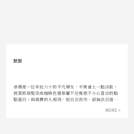
默默
卓媽是一位年近六十的平凡婦女，平常會上一點淡妝，
就算將頭髮染成咖啡色還是藏不住幾根不小心冒出的點
點蒼白。與做農的人相同，她日出而作，卻無法日落而
息，因為她的汗水所灌溉的不是一株株終將結出金黃麥
MORE >
穗的稻子，而是一隻隻遲早會離她而去的狗兒們。也許
你沒有聽過這樣的稱呼，但通常我們將這一群在河邊或
者山上餵食犬隻的人稱之為——「愛媽」。