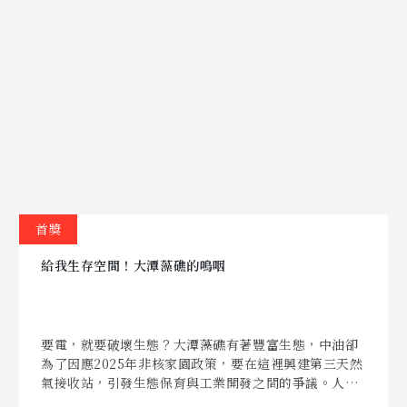
首獎
給我生存空間！大潭藻礁的嗚咽
要電，就要破壞生態？大潭藻礁有著豐富生態，中油卻
為了因應2025年非核家園政策，要在這裡興建第三天然
氣接收站，引發生態保育與工業開發之間的爭議。人們
對於電力的依賴不可置否，但生態的重要性也絕對不容