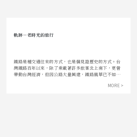
軌跡－老時光的旅行
鐵路是種交通往來的方式，也是個見證歷史的方式。台
灣鐵路百年以來，除了乘載著許多旅客北上南下，更曾
帶動台灣經濟，但因公路大量興建，鐵路風華已不如從
前。《軌跡－老時光的旅行》希望能帶著大家看到舊鐵
MORE >
路的美麗，以及鐵路的偉大之處，在這充滿各式交通方
式的世界當中，一起回到老時光中探索鐵道之美。