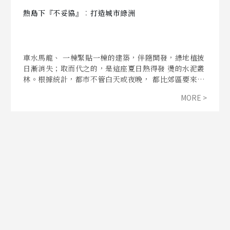
熱島下『不妥協』︰打造城市綠洲
車水馬龍、 一棟緊貼一棟的建築，伴隨開發，綠地植披
日漸消失；取而代之的，是這座夏日熱得發 燙的水泥叢
林。根據統計，都市不管白天或夜晚， 都比郊區要來得
熱，溫差甚至高達5-6度! 都市熱島效應的強烈催促下，
MORE >
人們開始思索抗暖化的可行方案....... 在新北市府環保
局、北市府產發局的輔導及補助下，上河雅社區、永春
國小分別在2017年踏上城市綠洲的實驗之旅，居民及師
生們不僅從中迎接一連串的驚奇改變，更透過身體力
行， 讓友善生態的種子深耕在大人及小朋友的心中，共
同為地球、為生態盡一份努力!