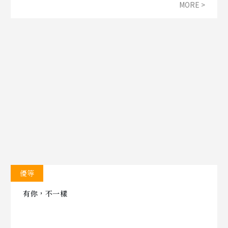
MORE >
忽視。生長在這裡七千多年的大潭藻礁，孕育著不少生
物，就連珍稀的柴山多杯孔珊瑚，近期也悄悄地在這裡
大放異彩。即使我們面對能源轉型過渡期間，所需的電
力備載容量之挑戰，守護生態仍是首要。
優等
有你，不一樣