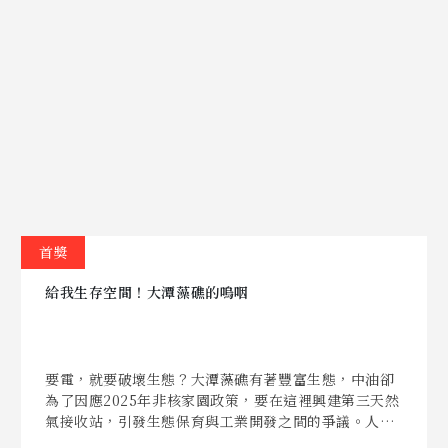
首獎
給我生存空間！大潭藻礁的嗚咽
要電，就要破壞生態？大潭藻礁有著豐富生態，中油卻
為了因應2025年非核家園政策，要在這裡興建第三天然
氣接收站，引發生態保育與工業開發之間的爭議。人們
對於電力的依賴不可置否，但生態的重要性也絕對不容