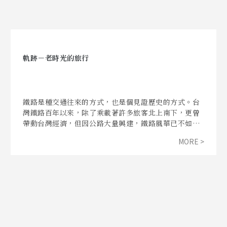
軌跡－老時光的旅行
鐵路是種交通往來的方式，也是個見證歷史的方式。台
灣鐵路百年以來，除了乘載著許多旅客北上南下，更曾
帶動台灣經濟，但因公路大量興建，鐵路風華已不如從
前。《軌跡－老時光的旅行》希望能帶著大家看到舊鐵
MORE >
路的美麗，以及鐵路的偉大之處，在這充滿各式交通方
式的世界當中，一起回到老時光中探索鐵道之美。