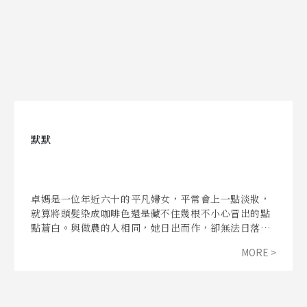
默默
卓媽是一位年近六十的平凡婦女，平常會上一點淡妝，
就算將頭髮染成咖啡色還是藏不住幾根不小心冒出的點
點蒼白。與做農的人相同，她日出而作，卻無法日落而
息，因為她的汗水所灌溉的不是一株株終將結出金黃麥
MORE >
穗的稻子，而是一隻隻遲早會離她而去的狗兒們。也許
你沒有聽過這樣的稱呼，但通常我們將這一群在河邊或
者山上餵食犬隻的人稱之為——「愛媽」。