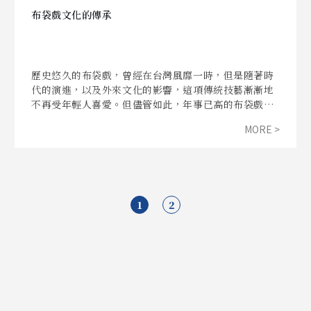
布袋戲文化的傳承
歷史悠久的布袋戲，曾經在台灣風靡一時，但是隨著時
代的演進，以及外來文化的影響，這項傳統技藝漸漸地
不再受年輕人喜愛。但儘管如此，年事已高的布袋戲國
寶大師陳錫煌仍舊默默付出，只為了「能教一個，是一
MORE >
個」。而來自荷蘭的羅斌，將西方歌劇與台灣本土布袋
戲結合，同樣為這項逐漸沒落的傳統盡一份心力。雖然
台灣的布袋戲文化不再興盛，但仍有群眾對這項傳統保
有熱情及喜愛，像是平等國小的巧宛然掌中劇團、師範
大學的布袋戲研習社，他們都接下了傳承的使命。不
1
2
過，若只有少數人的耕耘，真能有效流傳於後世嗎？政
府政策是否能有效保留傳統文化、教育方式是否會造成
年齡斷層等等，都成為我們該思考的問題。透過這次的
專題報導，呈現布袋戲技藝的