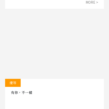
MORE >
忽視。生長在這裡七千多年的大潭藻礁，孕育著不少生
物，就連珍稀的柴山多杯孔珊瑚，近期也悄悄地在這裡
大放異彩。即使我們面對能源轉型過渡期間，所需的電
力備載容量之挑戰，守護生態仍是首要。
優等
有你，不一樣