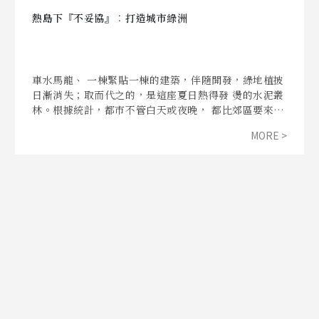
熱島下『不妥協』︰打造城市綠洲
車水馬龍、 一棟緊貼一棟的建築，伴隨開發，綠地植披
日漸消失；取而代之的，是這座夏日熱得發 燙的水泥叢
林。根據統計，都市不管白天或夜晚， 都比郊區要來得
熱，溫差甚至高達5-6度! 都市熱島效應的強烈催促下，
MORE >
人們開始思索抗暖化的可行方案....... 在新北市府環保
局、北市府產發局的輔導及補助下，上河雅社區、永春
國小分別在2017年踏上城市綠洲的實驗之旅，居民及師
生們不僅從中迎接一連串的驚奇改變，更透過身體力
行， 讓友善生態的種子深耕在大人及小朋友的心中，共
同為地球、為生態盡一份努力!