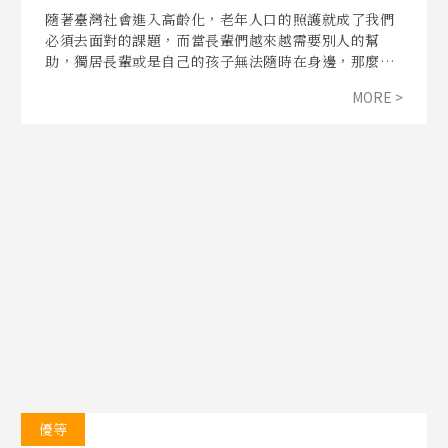
隨著臺灣社會進入高齡化，老年人口的照護就成了我們
必須去面對的課題，而當長輩們越來越需要別人的幫
助，獨居長輩或是自己的孩子無法隨時在身邊，那麼照
服員就會是這些長輩最好的幫手，但是當我們都在哀怨
MORE >
找不到工作時，其實照服員的職缺問題一直都存在，到
底照服員的工作面臨了什麼樣的困境？在這些工作者的
背後又蘊藏著什麼樣的故事？
優等